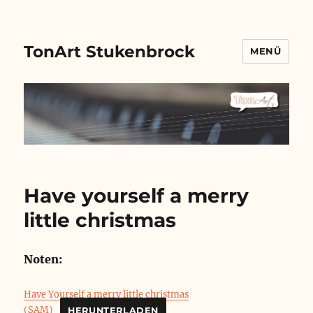
TonArt Stukenbrock
MENÜ
Have yourself a merry
little christmas
Noten:
Have Yourself a merry little christmas
(SAM)
HERUNTERLADEN