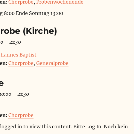
en:
Chorprobe
,
Probenwochenende
g 8:00 Ende Sonntag 13:00
robe (Kirche)
00
–
21:30
Johannes Baptist
en:
Chorprobe
,
Generalprobe
e
20:00
–
21:30
en:
Chorprobe
logged in to view this content. Bitte Log In. Noch kein